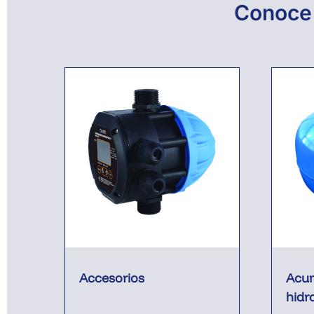
Conoce 
Accesorios
Acu
hidr