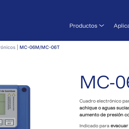
Productos
Aplic
rónicos
|
MC-06M/MC-06T
MC-0
Cuadro electrónico pa
achique o aguas sucia
aumento de presión c
Indicado para
evacuar