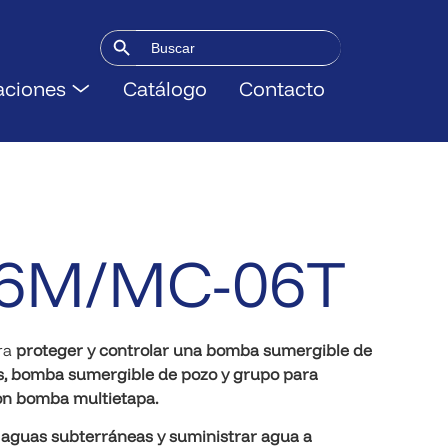
Botón de búsqueda
Buscar:
aciones
Catálogo
Contacto
6M/MC-06T
ra
proteger y controlar una bomba sumergible de
s, bomba sumergible de pozo y grupo para
on bomba multietapa.
 aguas subterráneas y suministrar agua a